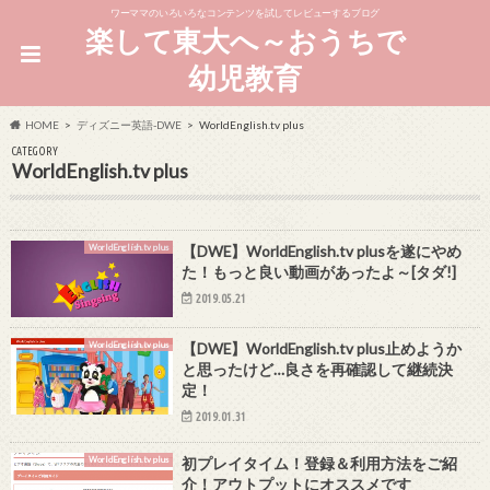
ワーママのいろいろなコンテンツを試してレビューするブログ
楽して東大へ～おうちで
幼児教育
HOME
ディズニー英語-DWE
WorldEnglish.tv plus
CATEGORY
WorldEnglish.tv plus
WorldEnglish.tv plus
【DWE】WorldEnglish.tv plusを遂にやめ
た！もっと良い動画があったよ～[タダ!]
2019.05.21
WorldEnglish.tv plus
【DWE】WorldEnglish.tv plus止めようか
と思ったけど…良さを再確認して継続決
定！
2019.01.31
WorldEnglish.tv plus
初プレイタイム！登録＆利用方法をご紹
介！アウトプットにオススメです