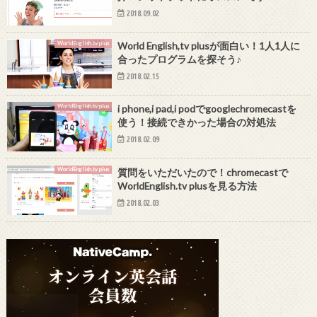
2018.09.02
WorldEnglish.tv plus
World English,tv plusが面白い！1人1人に
合ったプログラムを探そう♪
2018.02.15
WorldEnglish.tv plus
i phone,i pad,i podでgooglechromecastを
使う！接続できかった場合の対処法
2018.02.09
WorldEnglish.tv plus
質問をいただいたので！chromecastで
WorldEnglish.tv plusを見る方法
2018.02.03