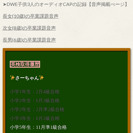
➤DWE子供3人のオーディオCAPの記録【音声掲載ぺージ】
長女(10歳)の卒業課題音声
次女(8歳)の卒業課題音声
長男(6歳)の卒業課題音声
英検取得履歴
さーちゃん
小学1年生：2月4級合格
小学2年生：6月3級合格
小学2年生：2月準2級合格
小学3年生：6月2級合格
小学5年生：11月準1級合格