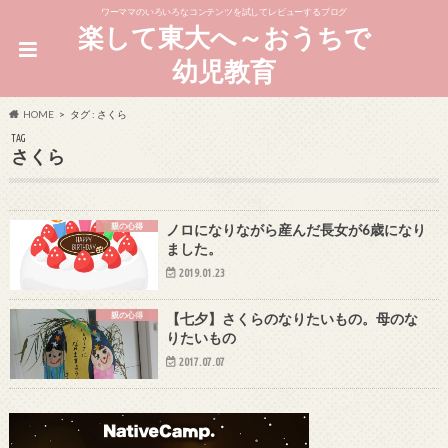
ワーママのいろいろなコンテンツを試してレビューするブログ
楽して東大へ～おうちで
幼児教育
HOME
タグ : さくら
TAG
さくら
親の心得
ノロになりながら産んだ長女が6歳になり
ました。
2019.01.23
親の心得
【七夕】さくらのなりたいもの。母のな
りたいもの
2017.07.07