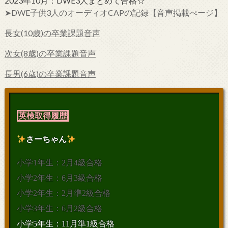
2023年10月：DWE3人まとめて合格☆
➤DWE子供3人のオーディオCAPの記録【音声掲載ぺージ】
長女(10歳)の卒業課題音声
次女(8歳)の卒業課題音声
長男(6歳)の卒業課題音声
英検取得履歴
さーちゃん
小学1年生：2月4級合格
小学2年生：6月3級合格
小学2年生：2月準2級合格
小学3年生：6月2級合格
小学5年生：11月準1級合格