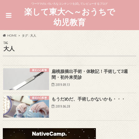
ワーママのいろいろなコンテンツを試してレビューするブログ
楽して東大へ～おうちで
幼児教育
HOME
タグ : 大人
TAG
大人
最近の心配事
扁桃腺摘出手術・体験記！手術して3週
間・初外来受診
2019.09.13
最近の心配事
もうだめだ、手術しかないかも・・・
2019.06.28