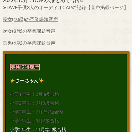
2023年10月：DWE3人まとめて合格☆
➤DWE子供3人のオーディオCAPの記録【音声掲載ぺージ】
長女(10歳)の卒業課題音声
次女(8歳)の卒業課題音声
長男(6歳)の卒業課題音声
英検取得履歴
さーちゃん
小学1年生：2月4級合格
小学2年生：6月3級合格
小学2年生：2月準2級合格
小学3年生：6月2級合格
小学5年生：11月準1級合格