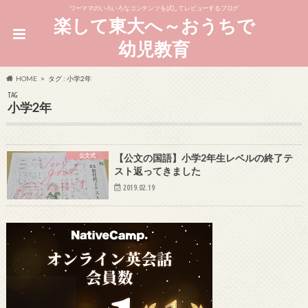
ワーママのいろいろなコンテンツを試してレビューするブログ
楽して東大へ～おうちで
幼児教育
HOME
タグ : 小学2年
TAG
小学2年
公文式
【公文の国語】小学2年生レベルの終了テ
スト返ってきました
2019.02.19