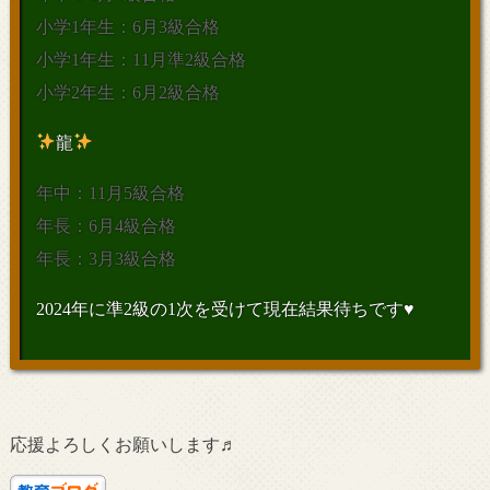
小学1年生：6月3級合格
小学1年生：11月準2級合格
小学2年生：6月2級合格
龍
年中：11月5級合格
年長：6月4級合格
年長：3月3級合格
2024年に準2級の1次を受けて現在結果待ちです♥
応援よろしくお願いします♬