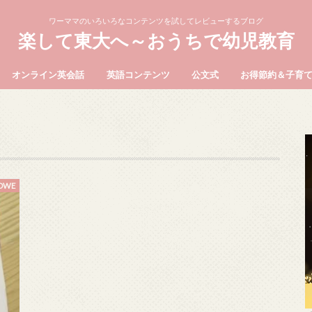
ワーママのいろいろなコンテンツを試してレビューするブログ
楽して東大へ～おうちで幼児教育
オンライン英会話
英語コンテンツ
公文式
お得節約＆子育
DWE