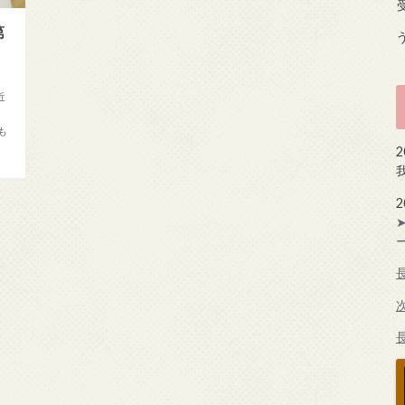
第
近
も