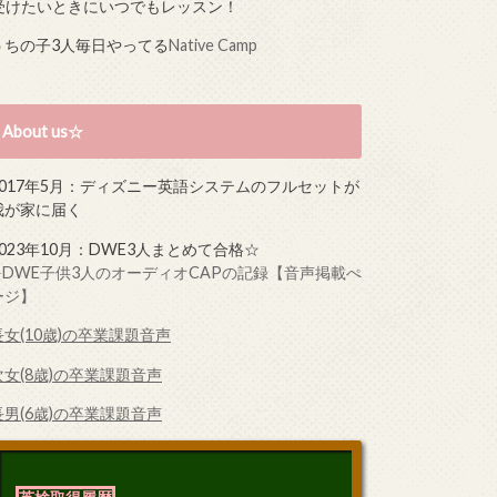
受けたいときにいつでもレッスン！
うちの子3人毎日やってる
Native Camp
About us☆
2017年5月：ディズニー英語システムのフルセットが
我が家に届く
2023年10月：DWE3人まとめて合格☆
➤DWE子供3人のオーディオCAPの記録【音声掲載ぺ
ージ】
長女(10歳)の卒業課題音声
次女(8歳)の卒業課題音声
長男(6歳)の卒業課題音声