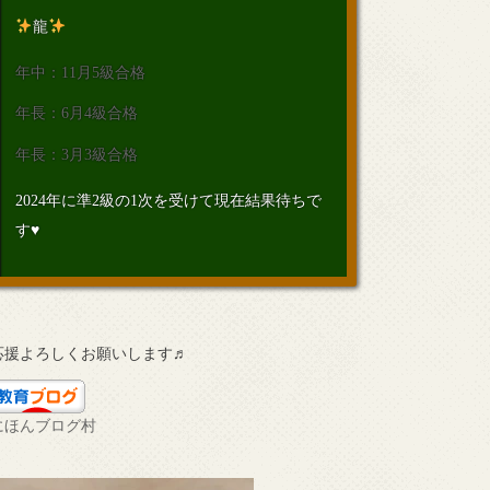
龍
年中：11月5級合格
年長：6月4級合格
年長：3月3級合格
2024年に準2級の1次を受けて現在結果待ちで
す♥
応援よろしくお願いします♬
にほんブログ村