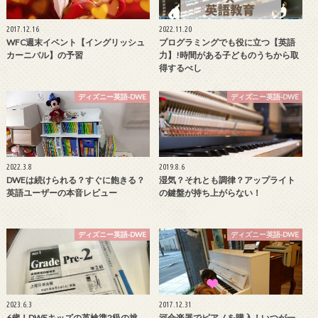
2017.12.16
2022.11.20
WFC週末イベント【イングリッシュ
プログラミングでも役に立つ【英語
カーニバル】の予習
力】!時間がある子どものうちから取
得するべし
ディズニー英語-DWE
ディズニー英語-DWE
2022.3.8
2019.8.6
DWEは続けられる？すぐに飽きる？
湿気？それとも調律？アップライト
英語ユーザーの本音レビュー
の鍵盤が持ち上がらない！
ディズニー英語-DWE
ディズニー英語-DWE
2023.6.3
2017.12.31
6歳！DWEキッズの英検準2級の挑
河合楽器でピアノを購入！いつが一