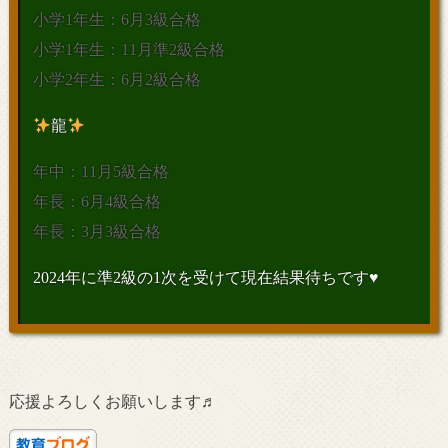
小学1年生：6月3級合格
小学1年生：11月準2級合格
小学2年生：6月2級合格
龍
年中：11月5級合格
年長：6月4級合格
年長：3月3級合格
2024年に準2級の1次を受けて現在結果待ちです♥
応援よろしくお願いします♬