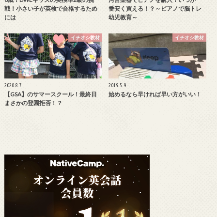
戦！小さい子が英検で合格するため
番安く買える！？～ピアノで脳トレ
には
幼児教育～
イチオシ教材
イチオシ教材
2020.8.7
2019.5.9
【GSA】のサマースクール！最終日
始めるなら早ければ早い方がいい！
まさかの登園拒否！？