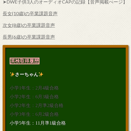
➤DWE子供3人のオーディオCAPの記録【音声掲載ぺージ】
長女(10歳)の卒業課題音声
次女(8歳)の卒業課題音声
長男(6歳)の卒業課題音声
英検取得履歴
さーちゃん
小学1年生：2月4級合格
小学2年生：6月3級合格
小学2年生：2月準2級合格
小学3年生：6月2級合格
小学5年生：11月準1級合格