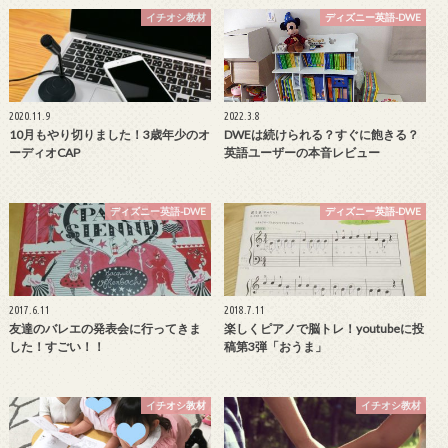
イチオシ教材
ディズニー英語-DWE
2020.11.9
2022.3.8
10月もやり切りました！3歳年少のオ
DWEは続けられる？すぐに飽きる？
ーディオCAP
英語ユーザーの本音レビュー
ディズニー英語-DWE
ディズニー英語-DWE
2017.6.11
2018.7.11
友達のバレエの発表会に行ってきま
楽しくピアノで脳トレ！youtubeに投
した！すごい！！
稿第3弾「おうま」
イチオシ教材
イチオシ教材