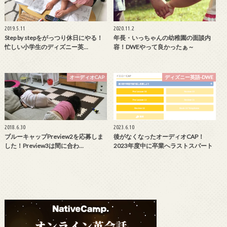
2019.5.11
2020.11.2
Step by stepをがっつり休日にやる！
年長・いっちゃんの幼稚園の面談内
忙しい小学生のディズニー英…
容！DWEやって良かったぁ～
オーディオCAP
ディズニー英語-DWE
2018.6.30
2023.6.10
ブルーキャップPreview2を応募しま
後がなくなったオーディオCAP！
した！Preview3は間に合わ…
2023年度中に卒業へラストスパート