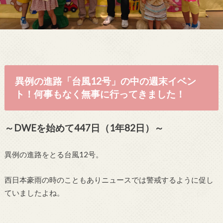
異例の進路「台風12号」の中の週末イベン
ト！何事もなく無事に行ってきました！
～DWEを始めて447日（1年82日）～
異例の進路をとる台風12号。
西日本豪雨の時のこともありニュースでは警戒するように促し
ていましたよね。