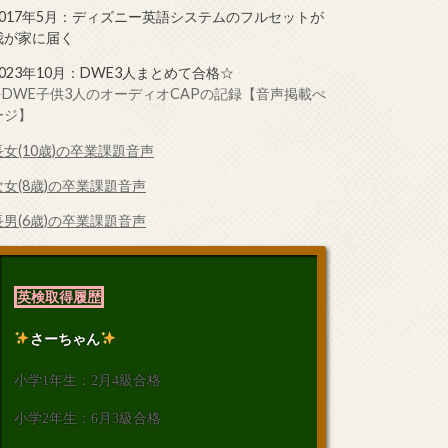
2017年5月：ディズニー英語システムのフルセットが
我が家に届く
2023年10月：DWE3人まとめて合格☆
➤DWE子供3人のオーディオCAPの記録【音声掲載ぺ
ージ】
長女(10歳)の卒業課題音声
次女(8歳)の卒業課題音声
長男(6歳)の卒業課題音声
英検取得履歴
さーちゃん
小学1年生：2月4級合格
小学2年生：6月3級合格