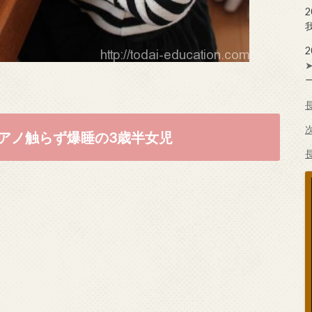
アノ触らず爆睡の3歳半女児