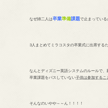
卒業
準備
課題
なぜ姉二人は
で止まっている
3人まとめてミラコスタの卒業式に出席する
なんとディズニー英語システムのルールで、
卒業課題をパスしていない
子供は参加するこ
そんなのいやや～～ん！！！！