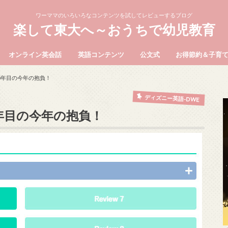
ワーママのいろいろなコンテンツを試してレビューするブログ
楽して東大へ～おうちで幼児教育
オンライン英会話
英語コンテンツ
公文式
お得節約＆子育
5年目の今年の抱負！
ディズニー英語-DWE
年目の今年の抱負！