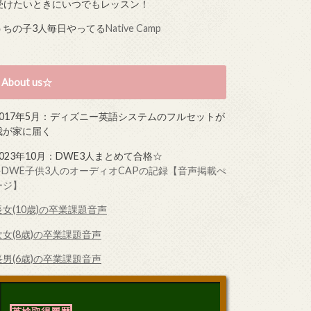
受けたいときにいつでもレッスン！
うちの子3人毎日やってる
Native Camp
About us☆
2017年5月：ディズニー英語システムのフルセットが
我が家に届く
2023年10月：DWE3人まとめて合格☆
➤DWE子供3人のオーディオCAPの記録【音声掲載ぺ
ージ】
長女(10歳)の卒業課題音声
次女(8歳)の卒業課題音声
長男(6歳)の卒業課題音声