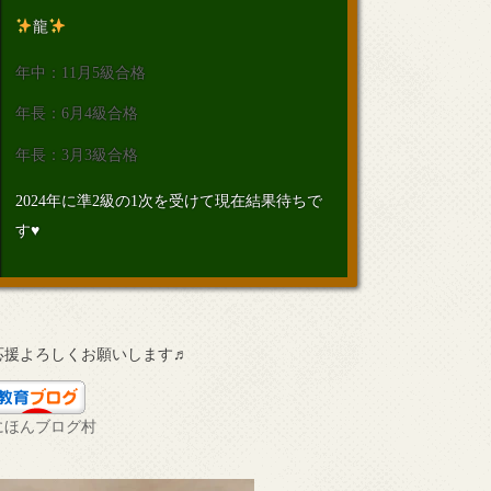
龍
年中：11月5級合格
年長：6月4級合格
年長：3月3級合格
2024年に準2級の1次を受けて現在結果待ちで
す♥
応援よろしくお願いします♬
にほんブログ村