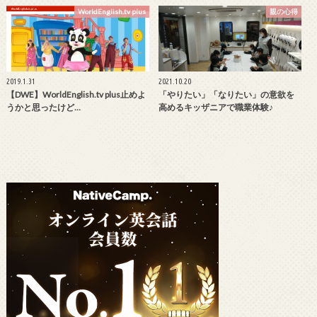
WorldEnglish.tv plus
親の心得
2019.1.31
2021.10.20
【DWE】WorldEnglish.tv plus止めよ
「やりたい」「なりたい」の意欲を
うかと思ったけど…
高めるキッザニアで職業体験♪