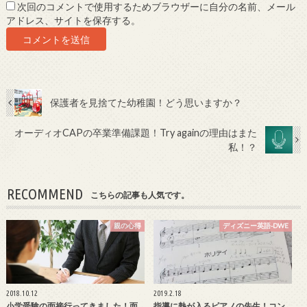
次回のコメントで使用するためブラウザーに自分の名前、メール
アドレス、サイトを保存する。
保護者を見捨てた幼稚園！どう思いますか？
オーディオCAPの卒業準備課題！Try againの理由はまた
私！？
RECOMMEND
こちらの記事も人気です。
親の心得
ディズニー英語-DWE
2018.10.12
2019.2.18
小学受験の面接行ってきました！面
指導に熱が入るピアノの先生！コン