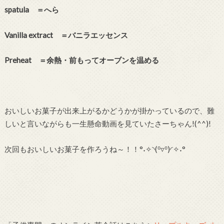
spatula ＝へら
Vanilla extract ＝バニラエッセンス
Preheat ＝余熱・前もってオーブンを温める
おいしいお菓子が出来上がるかどうかが掛かっているので、難
しいと言いながらも一生懸命動画を見ていたさーちゃん!(^^)!
次回もおいしいお菓子を作ろうね～！！°˖✧◝(⁰▿⁰)◜✧˖°