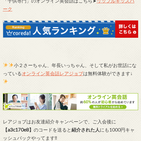
「子供専門」のオンライン英会話はこちら➤
リップルキッズパ
ーク
小２さーちゃん、年長いっちゃん、そして私がお世話にな
っている
オンライン英会話レアジョブ
は無料体験ができます↓
レアジョブはお友達紹介キャンペーンで、ご入会後に
【a3c170e8】
のコードを送ると
紹介された人
にも1000円キャ
ッシュバックやってます‼