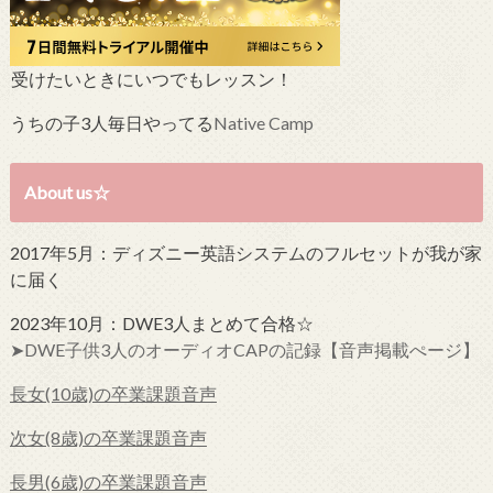
受けたいときにいつでもレッスン！
うちの子3人毎日やってる
Native Camp
About us☆
2017年5月：ディズニー英語システムのフルセットが我が家
に届く
2023年10月：DWE3人まとめて合格☆
➤DWE子供3人のオーディオCAPの記録【音声掲載ぺージ】
長女(10歳)の卒業課題音声
次女(8歳)の卒業課題音声
長男(6歳)の卒業課題音声