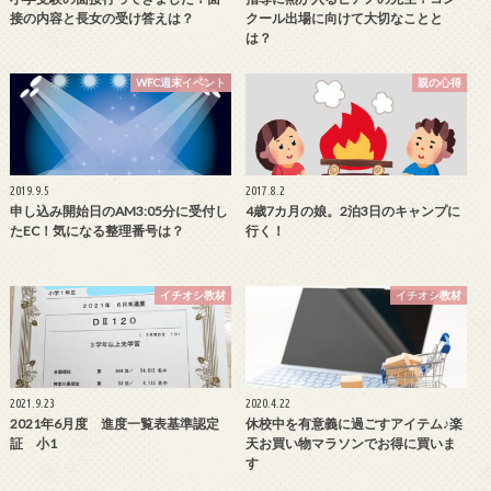
接の内容と長女の受け答えは？
クール出場に向けて大切なことと
は？
WFC週末イベント
親の心得
2019.9.5
2017.8.2
申し込み開始日のAM3:05分に受付し
4歳7カ月の娘。2泊3日のキャンプに
たEC！気になる整理番号は？
行く！
イチオシ教材
イチオシ教材
2021.9.23
2020.4.22
2021年6月度 進度一覧表基準認定
休校中を有意義に過ごすアイテム♪楽
証 小1
天お買い物マラソンでお得に買いま
す