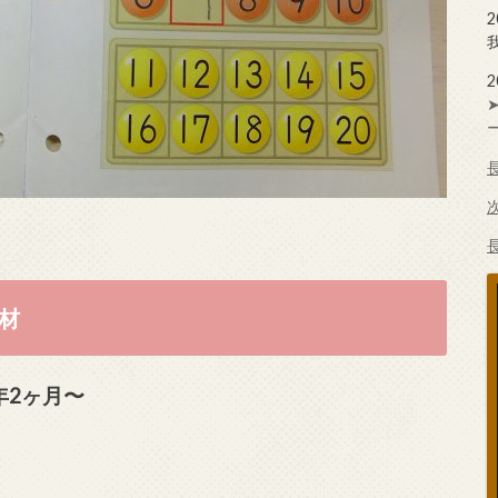
教材
年2ヶ月〜