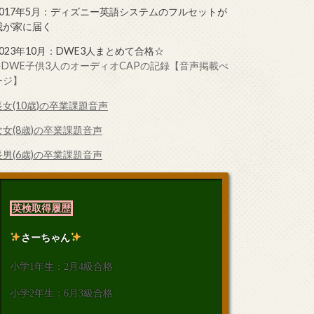
2017年5月：ディズニー英語システムのフルセットが
我が家に届く
2023年10月：DWE3人まとめて合格☆
➤DWE子供3人のオーディオCAPの記録【音声掲載ぺ
ージ】
長女(10歳)の卒業課題音声
次女(8歳)の卒業課題音声
長男(6歳)の卒業課題音声
英検取得履歴
さーちゃん
小学1年生：2月4級合格
小学2年生：6月3級合格