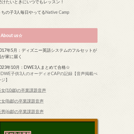
受けたいときにいつでもレッスン！
うちの子3人毎日やってる
Native Camp
About us☆
2017年5月：ディズニー英語システムのフルセットが
我が家に届く
2023年10月：DWE3人まとめて合格☆
➤DWE子供3人のオーディオCAPの記録【音声掲載ぺ
ージ】
長女(10歳)の卒業課題音声
次女(8歳)の卒業課題音声
長男(6歳)の卒業課題音声