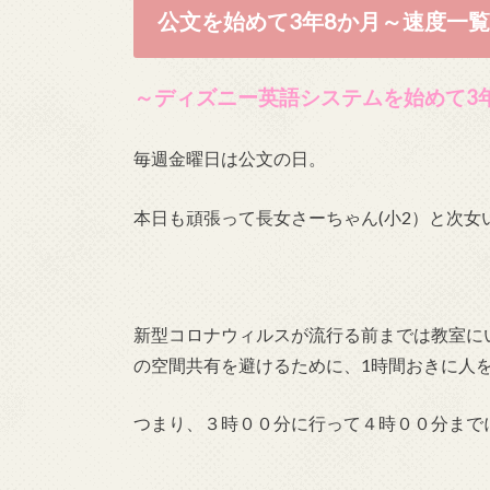
公文を始めて3年8か月～速度一
～ディズニー英語システムを始めて3
毎週金曜日は公文の日。
本日も頑張って長女さーちゃん(小2）と次女
新型コロナウィルスが流行る前までは教室に
の空間共有を避けるために、1時間おきに人
つまり、３時００分に行って４時００分まで