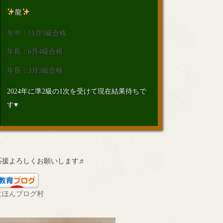
龍
年中：11月5級合格
年長：6月4級合格
年長：3月3級合格
2024年に準2級の1次を受けて現在結果待ちで
す♥
応援よろしくお願いします♬
にほんブログ村