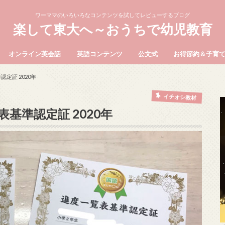
ワーママのいろいろなコンテンツを試してレビューするブログ
楽して東大へ～おうちで幼児教育
オンライン英会話
英語コンテンツ
公文式
お得節約＆子育
定証 2020年
イチオシ教材
基準認定証 2020年