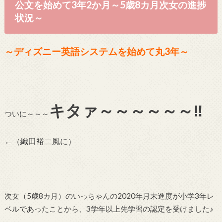
公文を始めて3年2か月～5歳8カ月次女の進捗
状況～
～ディズニー英語システムを始めて丸3年～
キタァ～～～～～～‼
ついに～～～
←（織田裕二風に）
次女（5歳8カ月）のいっちゃんの2020年月末進度が小学3年レ
ベルであったことから、3学年以上先学習の認定を受けました♪