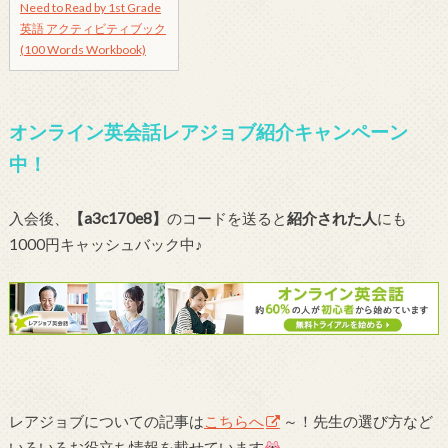
Need to Read by 1st Grade
英語 アクティビティブック
(100 Words Workbook)
オンライン英会話レアジョブ紹介キャンペーン
中！
入会後、
【a3c170e8】
のコードを送ると
紹介された人
にも
1000円キャッシュバック中♪
レアジョブについての記事は
こちらへ
～！先生の選び方など
いろいろお役立ち情報を載せています