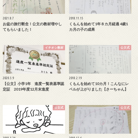
2021.8.7
2018.11.15
お盆の旅行断念！公文の教材増やし
くもんを始めて1年８カ月経過 4歳1
てもらいました！
カ月の子の成果
イチオシ教材
公文式
2020.3.9
2018.2.19
【公文】小学1年 進度一覧表基準認
くもんを始めて10カ月！こんなにレ
定証 2019年度12月末進度
ベルが上がりました【さーちゃん】
公文式
公文式
2018.3.24
2018.12.6