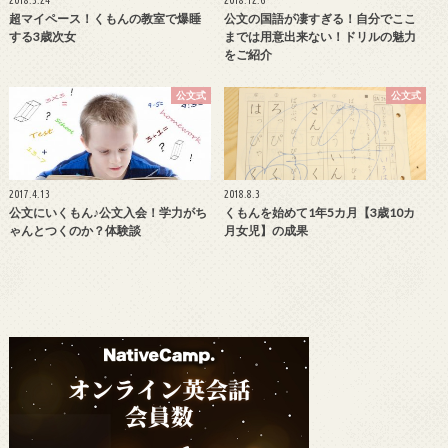
超マイペース！くもんの教室で爆睡
公文の国語が凄すぎる！自分でここ
する3歳次女
までは用意出来ない！ドリルの魅力
をご紹介
公文式
公文式
2017.4.13
2018.8.3
公文にいくもん♪公文入会！学力がち
くもんを始めて1年5カ月【3歳10カ
ゃんとつくのか？体験談
月女児】の成果