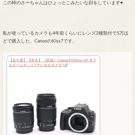
この時のさーちゃんはひょっとこみたいな顔をしています♥
私が使っているカメラも4年前くらいにレンズ2種類付で5万ほ
どで購入した、CanonのKiss7です。
【あす楽】 【中古】 《良品》 Canon EOS Kiss X7 ダブ
ルズームキット [ デジタルカメラ ]