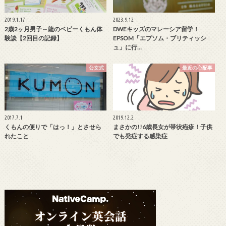
2019.1.17
2023.9.12
2歳2ヶ月男子～龍のベビーくもん体
DWEキッズのマレーシア留学！
験談【2回目の記録】
EPSOM「エプソム・ブリティッシ
ュ」に行…
公文式
最近の心配事
2017.7.1
2019.12.2
くもんの便りで「はっ！」とさせら
まさかの!!6歳長女が帯状疱疹！子供
れたこと
でも発症する感染症