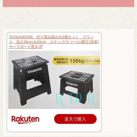
TOOLMASTER 折り畳み踏み台2個セット ブラッ
ク 高さ38cm＆23cm ステップ/スツール/脚立/洗車/
サーフボード置き
楽天で購入