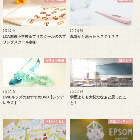
2021.2.14
2019.6.20
LCA国際小学校＆プリスクールのスプ
風邪かと思ったら？？？？？
リングスクール参加
イチオシ教材
親の心得
2020.1.27
2020.2.24
DWEキッズのおすすめDVD【シンデ
学歴よりも大切だなぁと思ったこ
レラ２】
と！
ベビーくもん
英語コンテンツ