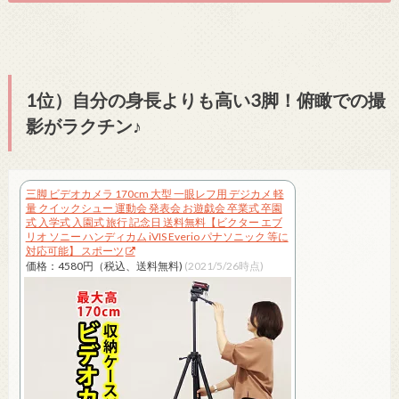
1位）自分の身長よりも高い3脚！俯瞰での撮
影がラクチン♪
三脚 ビデオカメラ 170cm 大型 一眼レフ用 デジカメ 軽
量 クイックシュー 運動会 発表会 お遊戯会 卒業式 卒園
式 入学式 入園式 旅行 記念日 送料無料【ビクター エブ
リオ ソニー ハンディカム iVIS Everio パナソニック 等に
対応可能】 スポーツ
価格：4580円（税込、送料無料)
(2021/5/26時点)