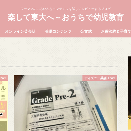
ワーママのいろいろなコンテンツを試してレビューするブログ
楽して東大へ～おうちで幼児教育
オンライン英会話
英語コンテンツ
公文式
お得節約＆子育
DWE
ディズニー英語-DWE