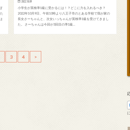
2022.10.09
ぼ
小学生が英検準1級に受かるには！？どこに力を入れるべき？
いた
2022年10月9日、午前10時より八王子市のとある学校で我が家の
は
長女さーちゃんと、次女いっちゃんが英検準1級を受けてきまし
た。 さーちゃんは今回が3回目の準1級…
2
3
4
>