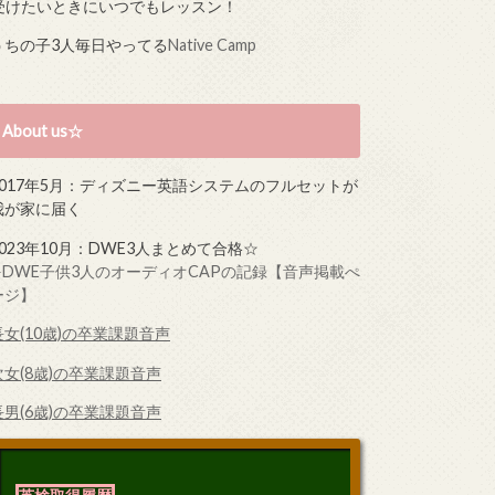
受けたいときにいつでもレッスン！
うちの子3人毎日やってる
Native Camp
About us☆
2017年5月：ディズニー英語システムのフルセットが
我が家に届く
2023年10月：DWE3人まとめて合格☆
➤DWE子供3人のオーディオCAPの記録【音声掲載ぺ
ージ】
長女(10歳)の卒業課題音声
次女(8歳)の卒業課題音声
長男(6歳)の卒業課題音声