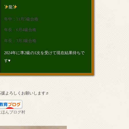
龍
年中：11月5級合格
年長：6月4級合格
年長：3月3級合格
2024年に準2級の1次を受けて現在結果待ちで
す♥
応援よろしくお願いします♬
にほんブログ村