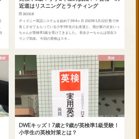
近道はリスニングとライティング
2023.02.05
続
ディズニー英語システムを始めて5年8ヶ月 2023年1月22日 塾で仲
す。
良くさせてもらっている小学5年生のお友達と、我が家の次女いっ
当
ちゃんが英検準1級を受けてきました。 長女さーちゃんは現在ス
ランプ気味。 今回の英検はスキ…
教材
英検
DWEキッズ！7歳と9歳が英検準1級受験！
小学生の英検対策とは？