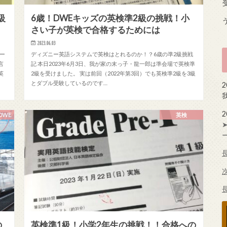
級
6歳！DWEキッズの英検準2級の挑戦！小
さい子が英検で合格するためには
2023.06.03
ー
ディズニー英語システムで英検はとれるのか！？6歳の準2級挑戦
言
記 本日2023年6月3日、我が家の末っ子・龍一郎は準会場で英検準
英
2級を受けました。 実は前回（2022年第3回）でも英検準2級を3級
とダブル受験しているのです…
DWE
英検
の
英検準1級！小学2年生の挑戦！！合格への