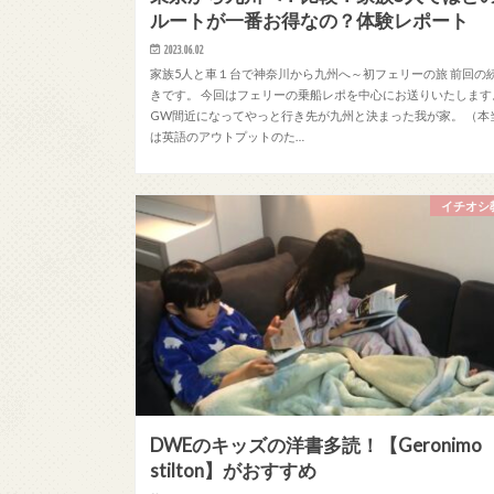
ルートが一番お得なの？体験レポート
2023.06.02
家族5人と車１台で神奈川から九州へ～初フェリーの旅 前回の
きです。 今回はフェリーの乗船レポを中心にお送りいたしま
GW間近になってやっと行き先が九州と決まった我が家。 （本
は英語のアウトプットのた…
イチオシ
DWEのキッズの洋書多読！【Geronimo
stilton】がおすすめ