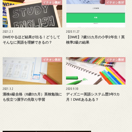
イチオシ教材
イチオシ教材
2021.2.1
2020.11.27
DWEやるほど結果が出る！どうして
【DWE】7歳11カ月の小学2年生！英
そんなに英語を理解できるの？
検準2級の結果
イチオシ教材
イチオシ教材
2021.3.2
2020.9.30
漢検6級合格（8歳0カ月）英検勉強に
ディズニー英語システム歴3年5カ
も役立つ漢字の先取り学習
月！DWEあるある？