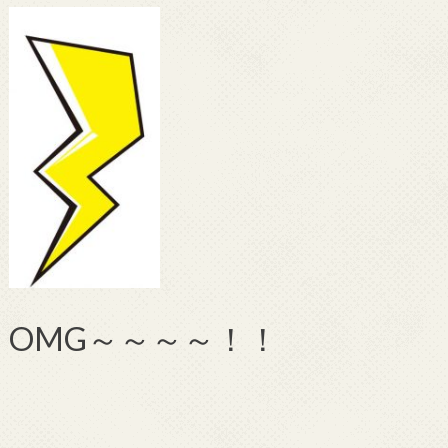
OMG～～～～！！