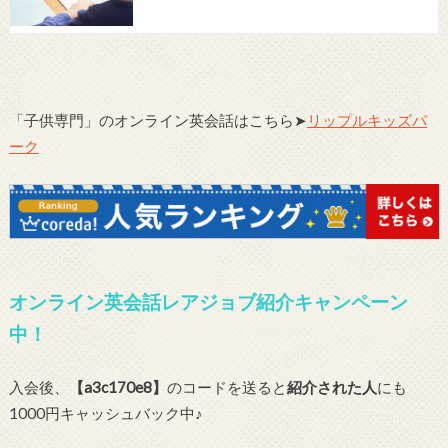
「子供専門」のオンライン英会話はこちら➤
リップルキッズパ
ーク
オンライン英会話レアジョブ紹介キャンペーン
中！
入会後、
【a3c170e8】
のコードを送ると
紹介された人
にも
1000円キャッシュバック中♪