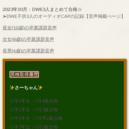
2023年10月：DWE3人まとめて合格☆
➤DWE子供3人のオーディオCAPの記録【音声掲載ぺージ】
長女(10歳)の卒業課題音声
次女(8歳)の卒業課題音声
長男(6歳)の卒業課題音声
英検取得履歴
さーちゃん
小学1年生：2月4級合格
小学2年生：6月3級合格
小学2年生：2月準2級合格
小学3年生：6月2級合格