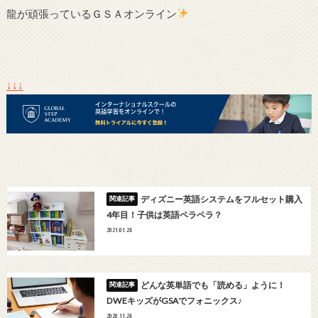
龍が頑張っているＧＳＡオンライン
↓↓↓
ディズニー英語システムをフルセット購入
4年目！子供は英語ペラペラ？
2021.01.24
どんな英単語でも「読める」ように！
DWEキッズがGSAでフォニックス♪
2020.11.24