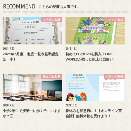
RECOMMEND
こちらの記事も人気です。
イチオシ教材
イチオシ教材
2021.9.23
2018.11.11
2021年6月度 進度一覧表基準認定
初めてECのDVDを購入！ONE
証 小1
WORLDが思った以上に面白い！
最近の心配事
イチオシ教材
2020.9.27
2021.3.23
小学2年生で授業中に歩く子、います
春休みを有意義に！【オンライン英
か？②
会話】無料体験を受けよう！