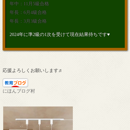
年中：11月5級合格
年長：6月4級合格
年長：3月3級合格
2024年に準2級の1次を受けて現在結果待ちです♥
応援よろしくお願いします♬
にほんブログ村