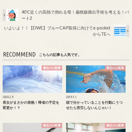
40℃近くの高熱で倒れる母！扁桃腺摘出手術を考える！パ
ート2
いよいよ！！【DWE】ブルーCAP取得に向けてe-pocket
からTEへ
RECOMMEND
こちらの記事も人気です。
最近の心配事
最近の心配事
2020.2.9
2019.5.1
長女がまさかの発熱！帰省の予定を
頭で分かっていることを行動にうつ
変更か！？
せたら苦労しないんじゃい！
最近の心配事
最近の心配事