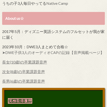
うちの子3人毎日やってる
Native Camp
About us☆
2017年5月：ディズニー英語システムのフルセットが我が家
に届く
2023年10月：DWE3人まとめて合格☆
➤DWE子供3人のオーディオCAPの記録【音声掲載ぺージ】
長女(10歳)の卒業課題音声
次女(8歳)の卒業課題音声
長男(6歳)の卒業課題音声
英検取得履歴