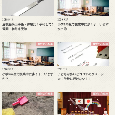
2019.9.13
2020.9.27
扁桃腺摘出手術・体験記！手術して3
小学2年生で授業中に歩く子、います
週間・初外来受診
か？②
最近の心配事
最近の心配事
2020.9.26
2022.2.3
小学2年生で授業中に歩く子、います
子どもが多いとコロナのダメージ
か？
大！学校に行けない！！
最近の心配事
最近の心配事