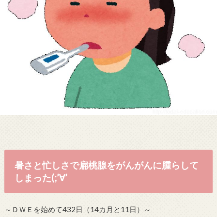
暑さと忙しさで扁桃腺をがんがんに腫らして
しまった(;’∀’
～ＤＷＥを始めて432日（14カ月と11日）～