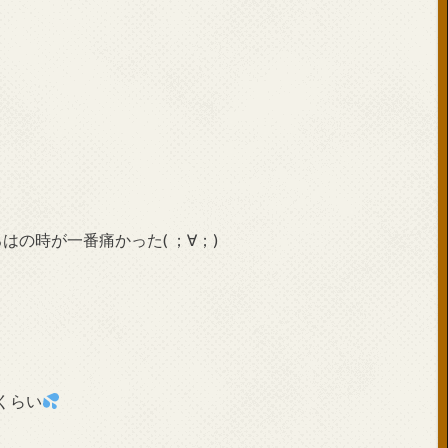
の時が一番痛かった( ；∀；)
くらい