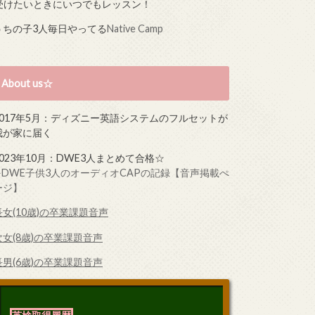
受けたいときにいつでもレッスン！
うちの子3人毎日やってる
Native Camp
About us☆
2017年5月：ディズニー英語システムのフルセットが
我が家に届く
2023年10月：DWE3人まとめて合格☆
➤DWE子供3人のオーディオCAPの記録【音声掲載ぺ
ージ】
長女(10歳)の卒業課題音声
次女(8歳)の卒業課題音声
長男(6歳)の卒業課題音声