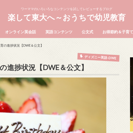
ワーママのいろいろなコンテンツを試してレビューするブログ
楽して東大へ～おうちで幼児教育
オンライン英会話
英語コンテンツ
公文式
お得節約＆子育
育の進捗状況【DWE＆公文】
ディズニー英語-DWE
の進捗状況【DWE＆公文】