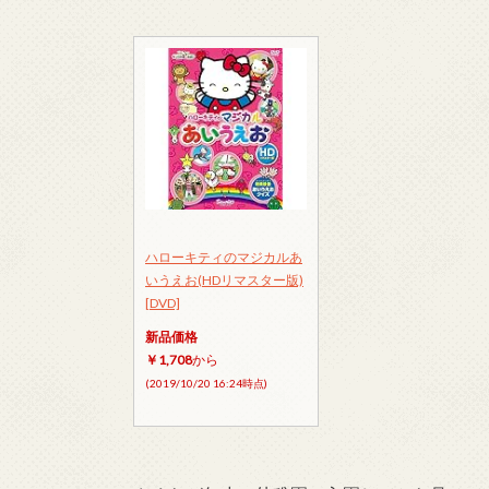
ハローキティのマジカルあ
いうえお(HDリマスター版)
[DVD]
新品価格
￥1,708
から
(2019/10/20 16:24時点)