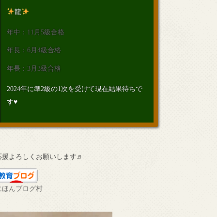
龍
年中：11月5級合格
年長：6月4級合格
年長：3月3級合格
2024年に準2級の1次を受けて現在結果待ちで
す♥
応援よろしくお願いします♬
にほんブログ村