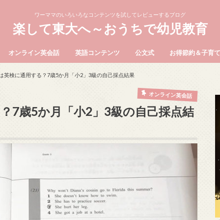
ワーママのいろいろなコンテンツを試してレビューするブログ
楽して東大へ～おうちで幼児教育
オンライン英会話
英語コンテンツ
公文式
お得節約＆子育
は英検に通用する？7歳5か月「小2」3級の自己採点結果
オンライン英会話
？7歳5か月「小2」3級の自己採点結