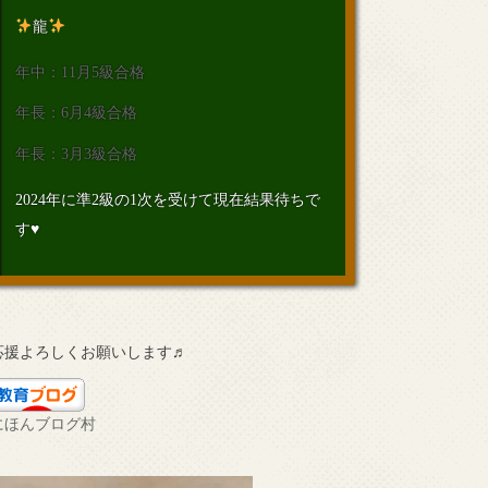
龍
年中：11月5級合格
年長：6月4級合格
年長：3月3級合格
2024年に準2級の1次を受けて現在結果待ちで
す♥
応援よろしくお願いします♬
にほんブログ村