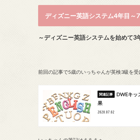
ディズニー英語システム4年目～
～ディズニー英語システムを始めて3
前回の記事で5歳のいっちゃんが英検3級を
DWEキ
果
2020.07.02
いっちゃんの筆記はまあまぁ。