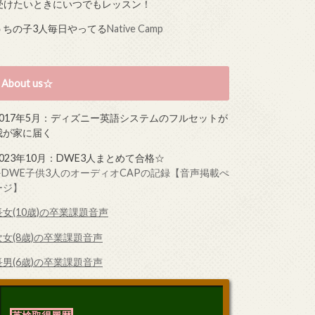
受けたいときにいつでもレッスン！
うちの子3人毎日やってる
Native Camp
About us☆
2017年5月：ディズニー英語システムのフルセットが
我が家に届く
2023年10月：DWE3人まとめて合格☆
➤DWE子供3人のオーディオCAPの記録【音声掲載ぺ
ージ】
長女(10歳)の卒業課題音声
次女(8歳)の卒業課題音声
長男(6歳)の卒業課題音声