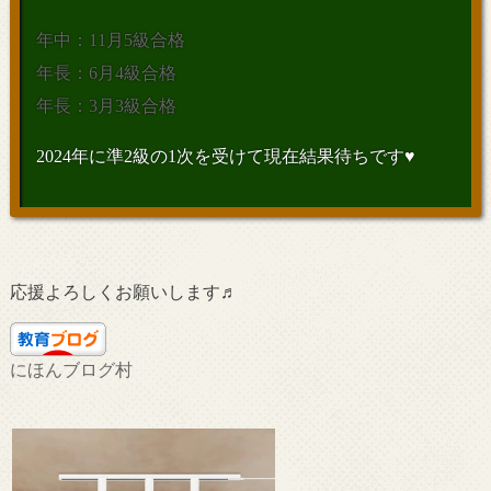
年中：11月5級合格
年長：6月4級合格
年長：3月3級合格
2024年に準2級の1次を受けて現在結果待ちです♥
応援よろしくお願いします♬
にほんブログ村