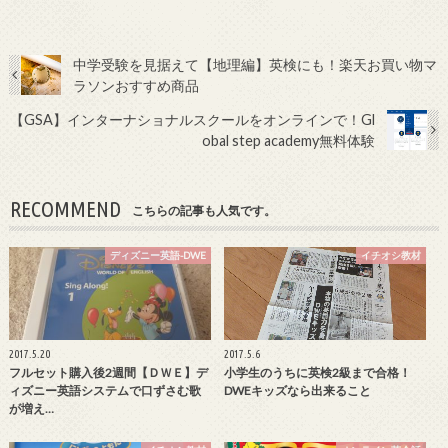
中学受験を見据えて【地理編】英検にも！楽天お買い物マ
ラソンおすすめ商品
【GSA】インターナショナルスクールをオンラインで！Gl
obal step academy無料体験
RECOMMEND
こちらの記事も人気です。
ディズニー英語-DWE
イチオシ教材
2017.5.20
2017.5.6
フルセット購入後2週間【ＤＷＥ】デ
小学生のうちに英検2級まで合格！
ィズニー英語システムで口ずさむ歌
DWEキッズなら出来ること
が増え…