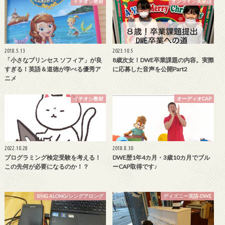
イチオシ教材
オンライン英会話
2018.5.13
2023.10.5
「小さなプリンセス ソフィア」が良
8歳次女！DWE卒業課題の内容。実際
すぎる！英語＆道徳が学べる優秀ア
に応募した音声を公開Part2
ニメ
イチオシ教材
オーディオCAP
2022.10.28
2018.8.30
プログラミング検定受験を考える！
DWE歴1年4カ月・3歳10カ月でブル
この先何が必要になるのか！？
ーCAP取得です♪
SING ALONG/シングアロング
ディズニー英語-DWE