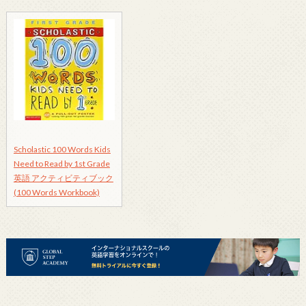
Scholastic 100 Words Kids
Need to Read by 1st Grade
英語 アクティビティブック
(100 Words Workbook)