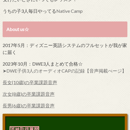
うちの子3人毎日やってる
Native Camp
About us☆
2017年5月：ディズニー英語システムのフルセットが我が家
に届く
2023年10月：DWE3人まとめて合格☆
➤DWE子供3人のオーディオCAPの記録【音声掲載ぺージ】
長女(10歳)の卒業課題音声
次女(8歳)の卒業課題音声
長男(6歳)の卒業課題音声
英検取得履歴