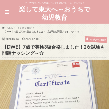
ワーママのいろいろなコンテンツを試してレビューするブログ
楽して東大へ～おうちで
幼児教育
HOME
イチオシ教材
【DWE】7歳で英検3級合格しました！2次試験も問題ナッシング～☆
2020.09.04
2022.02.18
イチオシ教材
【DWE】7歳で英検3級合格しました！2次試験も
問題ナッシング～☆