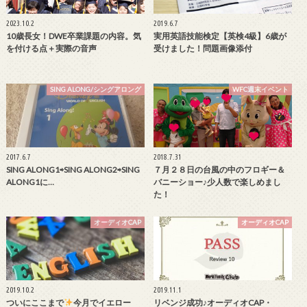
2023.10.2
2019.6.7
10歳長女！DWE卒業課題の内容。気
実用英語技能検定【英検4級】6歳が
を付ける点＋実際の音声
受けました！問題画像添付
SING ALONG/シングアロング
WFC週末イベント
2017.6.7
2018.7.31
SING ALONG1⇨SING ALONG2⇨SING
７月２８日の台風の中のフロギー＆
ALONG1に…
バニーショー♪少人数で楽しめまし
た！
オーディオCAP
オーディオCAP
2019.10.2
2019.11.1
ついにここまで
今月でイエロー
リベンジ成功♪オーディオCAP・