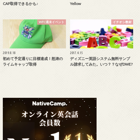
CAP取得できるかも♪
Yellow
WFC週末イベント
イチオシ教材
2019.8.18
2017.4.15
初めて予定通りに目標達成！怒涛の
ディズニー英語システム無料サンプ
ライムキャップ取得
ル請求してみた。いつ？？なぜDWE?