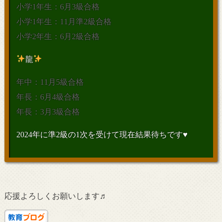
小学1年生：6月3級合格
小学1年生：11月準2級合格
小学2年生：6月2級合格
龍
年中：11月5級合格
年長：6月4級合格
年長：3月3級合格
2024年に準2級の1次を受けて現在結果待ちです♥
応援よろしくお願いします♬