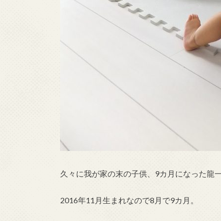
久々に我が家の末の子供、9カ月になった龍
2016年11月生まれなので8月で9カ月。