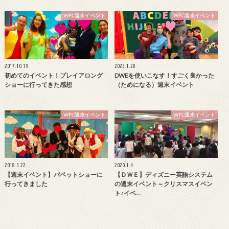
WFC週末イベント
WFC週末イベント
2017.10.19
2023.1.28
初めてのイベント！プレイアロング
DWEを使いこなす！すごく良かった
ショーに行ってきた感想
（ためになる）週末イベント
WFC週末イベント
WFC週末イベント
2018.3.22
2020.1.4
【週末イベント】パペットショーに
【ＤＷＥ】ディズニー英語システム
行ってきました
の週末イベント～クリスマスイベン
ト♪イベ…