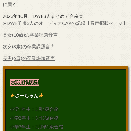
に届く
2023年10月：DWE3人まとめて合格☆
➤DWE子供3人のオーディオCAPの記録【音声掲載ぺージ】
長女(10歳)の卒業課題音声
次女(8歳)の卒業課題音声
長男(6歳)の卒業課題音声
英検取得履歴
さーちゃん
小学1年生：2月4級合格
小学2年生：6月3級合格
小学2年生：2月準2級合格