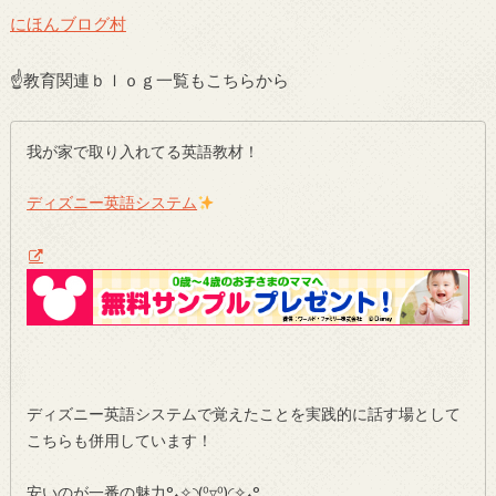
にほんブログ村
☝教育関連ｂｌｏｇ一覧もこちらから
我が家で取り入れてる英語教材！
ディズニー英語システム
ディズニー英語システムで覚えたことを実践的に話す場として
こちらも併用しています！
安いのが一番の魅力°˖✧◝(⁰▿⁰)◜✧˖°