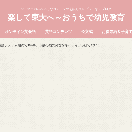
ワーママのいろいろなコンテンツを試してレビューするブログ
楽して東大へ～おうちで幼児教育
オンライン英会話
英語コンテンツ
公文式
お得節約＆子育
英語システム始めて1年半。５歳の娘の発音がネイティブっぽくない！