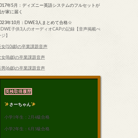
2017年5月：ディズニー英語システムのフルセットが
我が家に届く
2023年10月：DWE3人まとめて合格☆
➤DWE子供3人のオーディオCAPの記録【音声掲載ぺ
ージ】
長女(10歳)の卒業課題音声
次女(8歳)の卒業課題音声
長男(6歳)の卒業課題音声
英検取得履歴
さーちゃん
小学1年生：2月4級合格
小学2年生：6月3級合格