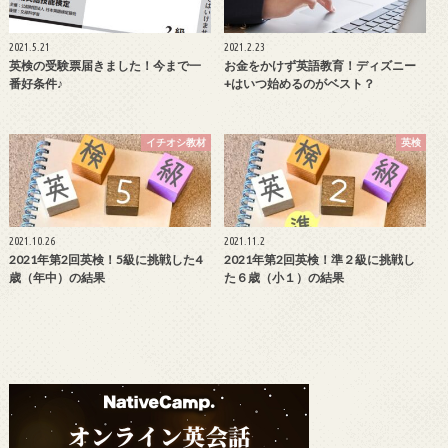
2021.5.21
2021.2.23
英検の受験票届きました！今まで一
お金をかけず英語教育！ディズニー
番好条件♪
+はいつ始めるのがベスト？
イチオシ教材
英検
2021.10.26
2021.11.2
2021年第2回英検！5級に挑戦した4
2021年第2回英検！準２級に挑戦し
歳（年中）の結果
た６歳（小１）の結果