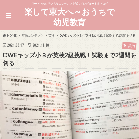
ワーママのいろいろなコンテンツを試してレビューするブログ
楽して東大へ～おうちで
幼児教育
HOME
英語コンテンツ
英検
DWEキッズ小３が英検2級挑戦！試験まで2週間を切る
2021.05.17
2021.11.18
英検
DWEキッズ小３が英検2級挑戦！試験まで2週間を
切る