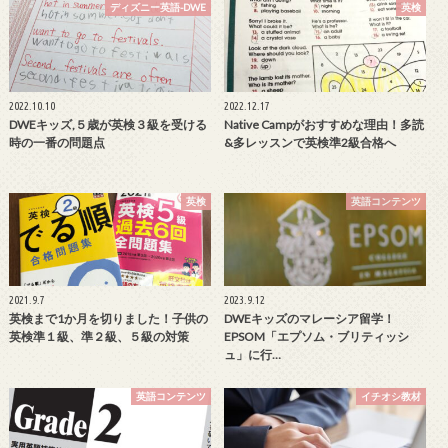
ディズニー英語-DWE
英検
2022.10.10
2022.12.17
DWEキッズ,５歳が英検３級を受ける
Native Campがおすすめな理由！多読
時の一番の問題点
&多レッスンで英検準2級合格へ
英検
英語コンテンツ
2021.9.7
2023.9.12
英検まで1か月を切りました！子供の
DWEキッズのマレーシア留学！
英検準１級、準２級、５級の対策
EPSOM「エプソム・ブリティッシ
ュ」に行…
英語コンテンツ
イチオシ教材