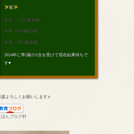
龍
年中：11月5級合格
年長：6月4級合格
年長：3月3級合格
2024年に準2級の1次を受けて現在結果待ちで
す♥
応援よろしくお願いします♬
にほんブログ村