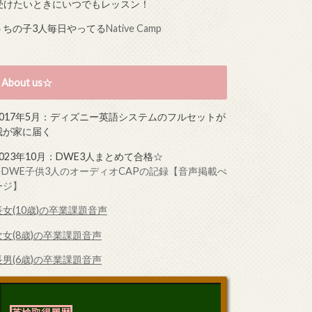
受けたいときにいつでもレッスン！
うちの子3人毎日やってる
Native Camp
About us☆
2017年5月：ディズニー英語システムのフルセットが
我が家に届く
2023年10月：DWE3人まとめて合格☆
➤DWE子供3人のオーディオCAPの記録【音声掲載ぺ
ージ】
長女(10歳)の卒業課題音声
次女(8歳)の卒業課題音声
長男(6歳)の卒業課題音声