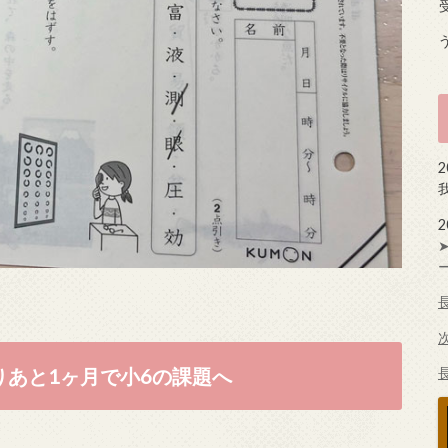
りあと1ヶ月で小6の課題へ