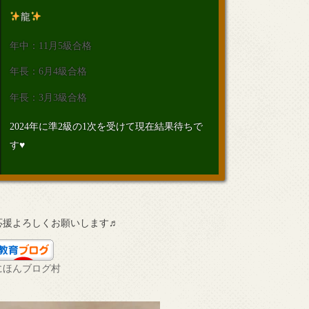
龍
年中：11月5級合格
年長：6月4級合格
年長：3月3級合格
2024年に準2級の1次を受けて現在結果待ちで
す♥
応援よろしくお願いします♬
にほんブログ村