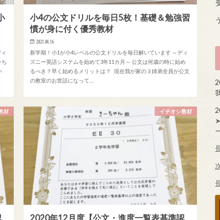
小
小4の公文ドリルを毎日5枚！基礎＆勉強習
慣が身に付く優秀教材
2021.04.16
ディ
新学期！小1が小4レベルの公文ドリルを毎日解いています ～ディ
ーち
ズニー英語システムを始めて3年11カ月～ 公文は何歳の時に始め
い
るべき？早く始めるメリットは？ 現在我が家の３姉弟全員が公文
の教室のお世話になって…
教材
イチオシ教材
認
2020年12月度【公文・進度一覧表基準認