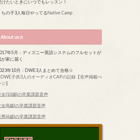
受けたいときにいつでもレッスン！
うちの子3人毎日やってる
Native Camp
About us☆
2017年5月：ディズニー英語システムのフルセットが
我が家に届く
2023年10月：DWE3人まとめて合格☆
➤DWE子供3人のオーディオCAPの記録【音声掲載ぺ
ージ】
長女(10歳)の卒業課題音声
次女(8歳)の卒業課題音声
長男(6歳)の卒業課題音声