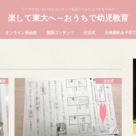
ワーママのいろいろなコンテンツを試してレビューするブログ
楽して東大へ～おうちで幼児教育
オンライン英会話
英語コンテンツ
公文式
お得節約＆子育
教材
公文式