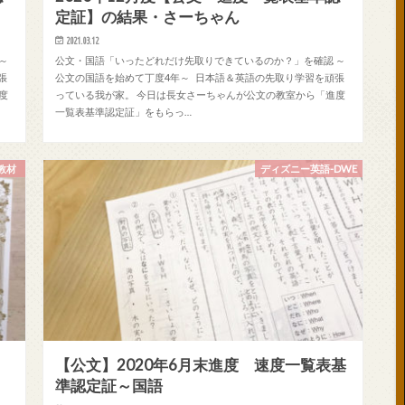
定証】の結果・さーちゃん
2021.03.12
～
公文・国語「いったどれだけ先取りできているのか？」を確認 ～
張
公文の国語を始めて丁度4年～ 日本語＆英語の先取り学習を頑張
度
っている我が家。 今日は長女さーちゃんが公文の教室から「進度
一覧表基準認定証」をもらっ…
教材
ディズニー英語-DWE
定
【公文】2020年6月末進度 速度一覧表基
準認定証～国語