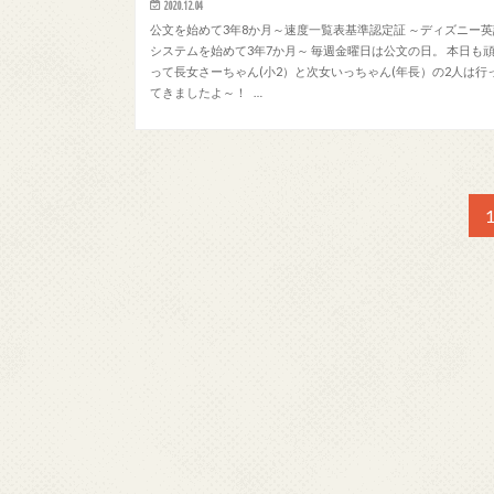
2020.12.04
公文を始めて3年8か月～速度一覧表基準認定証 ～ディズニー英
システムを始めて3年7か月～ 毎週金曜日は公文の日。 本日も
って長女さーちゃん(小2）と次女いっちゃん(年長）の2人は行
てきましたよ～！ …