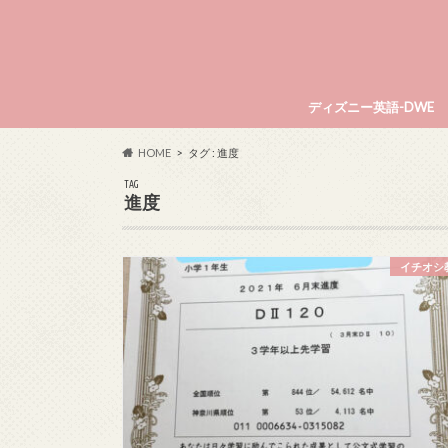
ディズニー英語-DWE
HOME
タグ : 進度
TAG
進度
イチオシ