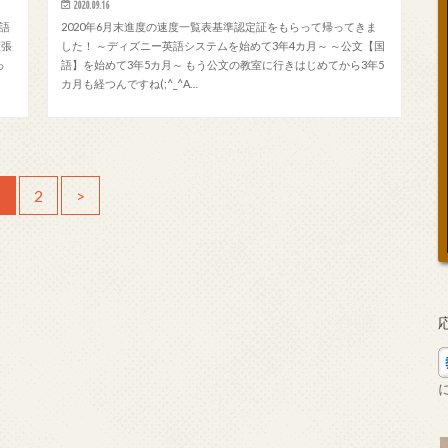
2020.09.16
語
2020年6月末進度の速度一覧表基準認定証をもらって帰ってきま
頑張
した！ ～ディズニー英語システムを始めて3年4カ月～ ～公文【国
っ
語】を始めて3年5カ月～ もう公文の教室に行きはじめてから3年5
カ月も経つんですね(;^_^A…
1
2
>