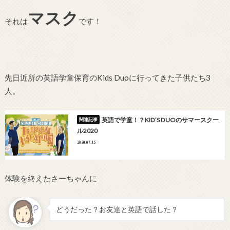
マスク
それは
です！
先日近所の英語学童保育のKids Duoに行ってきた子供たち3
人。
英語で学童！？KID’S DUOのサマースクー
ル2020
2020.07.15
体験を終えたさーちゃんに
どうだった？お友達と英語で話した？