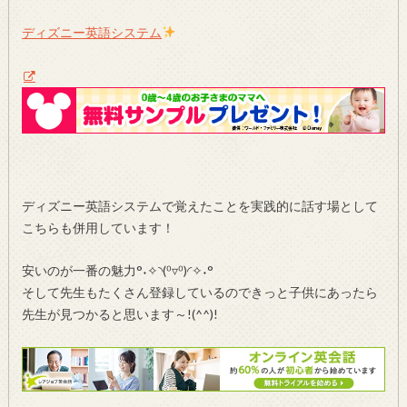
ディズニー英語システム
ディズニー英語システムで覚えたことを実践的に話す場として
こちらも併用しています！
安いのが一番の魅力°˖✧◝(⁰▿⁰)◜✧˖°
そして先生もたくさん登録しているのできっと子供にあったら
先生が見つかると思います～!(^^)!