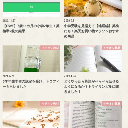
2020.11.27
2020.9.5
【DWE】7歳11カ月の小学2年生！英
中学受験を見据えて【地理編】英検
検準2級の結果
にも！楽天お買い物マラソンおすす
め商品
イチオシ教材
イチオシ教材
2021.6.27
2019.4.24
3学年先学習の認定を受け、トロフィ
どうやったら英語がべらべら話せる
ーもらいました
ようになるか？トライリンガルに聞
きました！
イチオシ教材
イチオシ教材