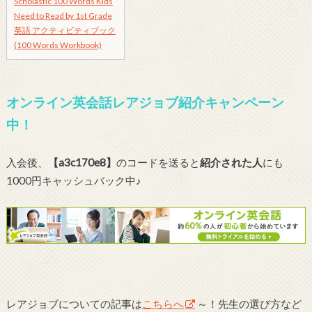
Scholastic 100 Words Kids
Need to Read by 1st Grade
英語 アクティビティブック
(100 Words Workbook)
オンライン英会話レアジョブ紹介キャンペーン
中！
入会後、
【a3c170e8】
のコードを送ると
紹介された人
にも
1000円キャッシュバック中♪
レアジョブについての記事は
こちらへ
～！先生の選び方など