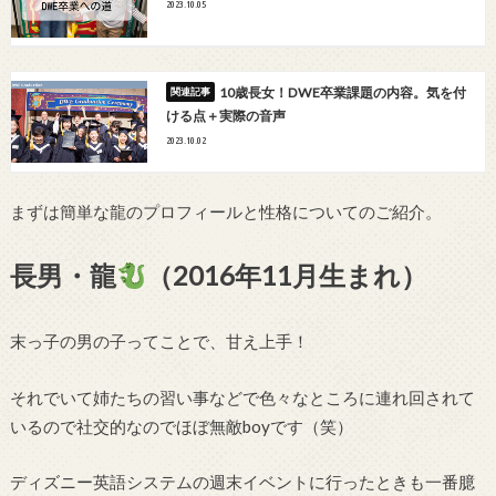
2023.10.05
10歳長女！DWE卒業課題の内容。気を付
ける点＋実際の音声
2023.10.02
まずは簡単な龍のプロフィールと性格についてのご紹介。
長男・龍
（2016年11月生まれ）
末っ子の男の子ってことで、甘え上手！
それでいて姉たちの習い事などで色々なところに連れ回されて
いるので社交的なのでほぼ無敵boyです（笑）
ディズニー英語システムの週末イベントに行ったときも一番臆