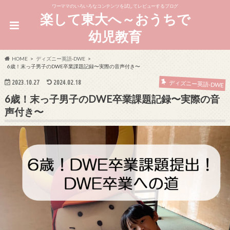
ワーママのいろいろなコンテンツを試してレビューするブログ
楽して東大へ～おうちで
幼児教育
HOME
ディズニー英語-DWE
6歳！末っ子男子のDWE卒業課題記録〜実際の音声付き〜
2023.10.27
2024.02.18
ディズニー英語-DWE
6歳！末っ子男子のDWE卒業課題記録〜実際の音
声付き〜