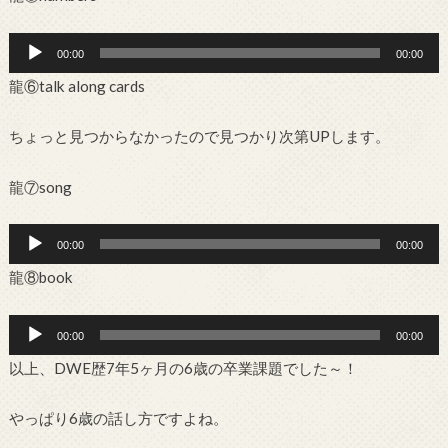
レ
音
ー
00:00
00:00
声
ヤ
龍⑥talk along cards
プ
ー
レ
ー
ちょっと見つからなかったので見つかり次第UPします。
ヤ
ー
龍⑦song
音
00:00
00:00
声
龍⑧book
プ
レ
音
ー
00:00
00:00
声
ヤ
以上、DWE歴7年5ヶ月の6歳の卒業課題でした～！
プ
ー
レ
ー
やっぱり6歳の話し方ですよね。
ヤ