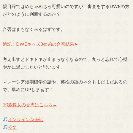
ー
親目線ではめちゃめちゃ可愛いのですが、審査をするDWEの方
がどのように判断するのか？
合否はまもなく来るはずです。
追記：DWEキッズ3姉弟の合否結果➤
考え出すとドキドキが止まらなくなるので、丸っと忘れて心穏
やかに過ごしたいと思います。
マレーシア短期留学の話や、英検の話のネタもまだまだあるの
で、早めにUPしまぁす！
10歳長女の音声はこちら→
オンライン英会話
公文