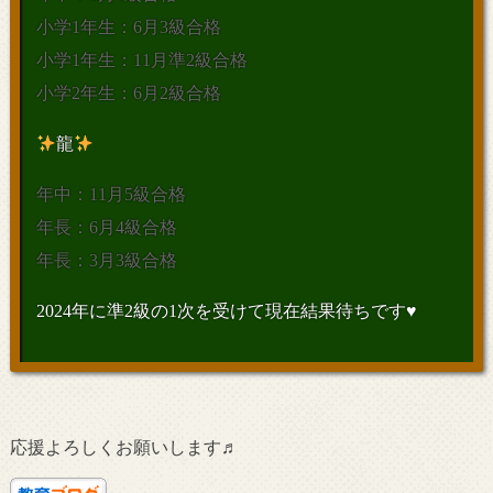
小学1年生：6月3級合格
小学1年生：11月準2級合格
小学2年生：6月2級合格
龍
年中：11月5級合格
年長：6月4級合格
年長：3月3級合格
2024年に準2級の1次を受けて現在結果待ちです♥
応援よろしくお願いします♬