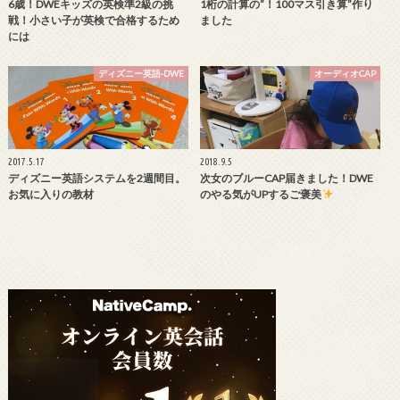
6歳！DWEキッズの英検準2級の挑
1桁の計算の”！100マス引き算”作り
戦！小さい子が英検で合格するため
ました
には
ディズニー英語-DWE
オーディオCAP
2017.5.17
2018.9.5
ディズニー英語システムを2週間目。
次女のブルーCAP届きました！DWE
お気に入りの教材
のやる気がUPするご褒美