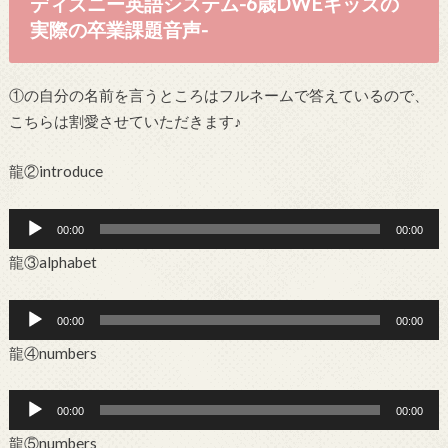
ディズニー英語システム-6歳DWEキッズの
実際の卒業課題音声-
①の自分の名前を言うところはフルネームで答えているので、
こちらは割愛させていただきます♪
龍②introduce
音
00:00
00:00
声
龍③alphabet
プ
レ
音
ー
00:00
00:00
声
ヤ
龍④numbers
プ
ー
レ
音
ー
00:00
00:00
声
ヤ
龍⑤numbers
プ
ー