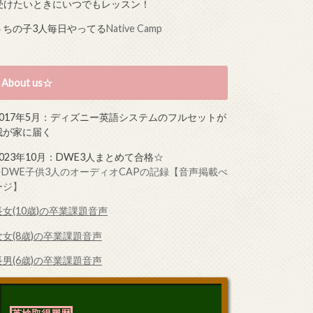
受けたいときにいつでもレッスン！
うちの子3人毎日やってる
Native Camp
About us☆
2017年5月：ディズニー英語システムのフルセットが
我が家に届く
2023年10月：DWE3人まとめて合格☆
➤DWE子供3人のオーディオCAPの記録【音声掲載ぺ
ージ】
長女(10歳)の卒業課題音声
次女(8歳)の卒業課題音声
長男(6歳)の卒業課題音声