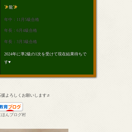
龍
年中：11月5級合格
年長：6月4級合格
年長：3月3級合格
2024年に準2級の1次を受けて現在結果待ちで
す♥
応援よろしくお願いします♬
にほんブログ村